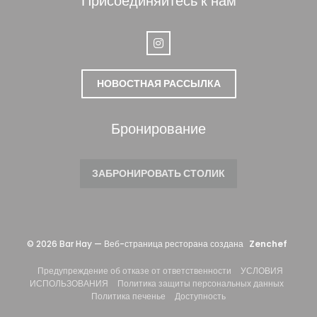
Присоединяйтесь к нам
Instagram ((открывается в новом
НОВОСТНАЯ РАССЫЛКА
Бронирование
ЗАБРОНИРОВАТЬ СТОЛИК
((откр
© 2026 Bar Hay — Веб-страница ресторана создана
Zenchef
((открывается в ново
Предупреждение об отказе от ответственности
УСЛОВИЯ
((открывается в новом окне))
((откры
ИСПОЛЬЗОВАНИЯ
Политика защиты персональных данных
((открывается в новом окне))
((открывается в новом
Политика печенье
Доступность