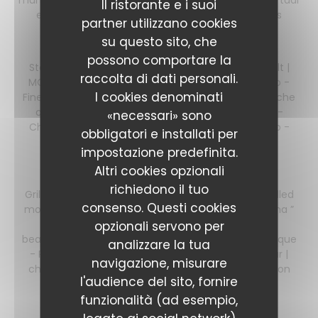
muhamarra saus - Noordzee kibbeling met verse tartaar
Il ristorante e i suoi
en gebrande citroen - Bitterballen - Kaasballetjes
partner utilizzano cookies
su questo sito, che
Small plates
possono comportare la
Steamed edamame | Furikake - Focaccia | hay salt |
raccolta di dati personali.
MORTADELLA - Burrata | Crispy chilli | confit tomato -
I cookies denominati
Finely cut beef tartare | kimchi | Pampadum - Ceviche
coquille | blood orange - Pimientos | sour cream -
«necessari» sono
Charcuterie mix | Lavash - Bisque Dip | grey shrimp -
obbligatori e installati per
Mussels | Carrot | vin jaune
impostazione predefinita.
Altri cookies opzionali
Big Plates
richiedono il tuo
Grilled bimi with labneh and hazelnut dressing - Grilled
consenso. Questi cookies
monkfish | green herbs and pumpkin - Italian Carima ”
Ribeye ” served with maldon salt - Cauliflower |
opzionali servono per
bearnaise | remoulade - Tagliatelle vongole and bisque
analizzare la tua
- Paccheri with green herbs and wakame - Brasvar |
navigazione, misurare
chimmichurri - White asparagus | parmesan | lemon
l'audience del sito, fornire
funzionalità (ad esempio,
Sides