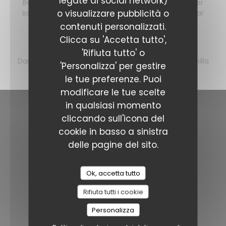
legate ai social network)
Baby potatoes Jeera aloo style - Pickled cucumber
Bar Hay
o visualizzare pubblicità o
salad | mexican pickles - Grilled sucrine with caesar
dressing, capers and egg yolk cream
contenuti personalizzati.
Clicca su 'Accetta tutto',
Dessert
'Rifiuta tutto' o
Dame blanche - Sweet and tangy rhubarb with vanilla
'Personalizza' per gestire
custard and crisp - Tiramisu
le tue preferenze. Puoi
modificare le tue scelte
in qualsiasi momento
cliccando sull'icona del
Contattaci
cookie in basso a sinistra
delle pagine del sito.
Bar Hay
((apre una nuova 
Ooidonkdreef 5 9800 Deinze
0492 61 18 80
Ok, accetta tutto
hello@eqpe.be
Rifiuta tutti i cookie
Seguici
Personalizza