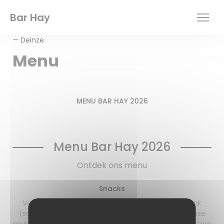
Personalizzazione delle tue scelte sui cookie
Bar Hay
— Deinze
Menu
MENU BAR HAY 2026
Menu Bar Hay 2026
Ontdek ons menu
Snacks
Vers bereide dip met lavash brood - Antipasti plank
(selectie charcuterie, kaas en brood) - Wings in onze