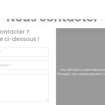
GASTRONOMIQUE — DEINZE
lle fenêtre))
Nous contacter
ontacter ?
e ci-dessous !
Pour afficher la carte interact
(Google). Ces cookies peuvent col