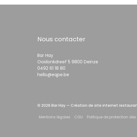
Nous contacter
Bar Hay
((ouvre une nouve
Ooidonkdreef 5 9800 Deinze
0492 61 18 80
hello@eqpe.be
© 2026 Bar Hay — Création de site internet restaura
((ouvre une nouvelle fenêtre))
((ouvre une nouvelle fenêtre))
Mentions légales
CGU
Politique de protection de