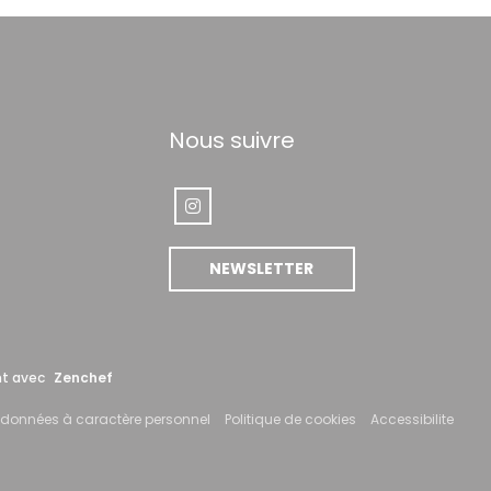
Nous suivre
Instagram ((ouvre une nouvelle fenêtr
lle fenêtre))
NEWSLETTER
((ouvre une nouvelle fenêtre))
nt avec
Zenchef
((ouvre une nouvelle fenêtre))
((ouvre une nouvelle
((ouv
s données à caractère personnel
Politique de cookies
Accessibilite