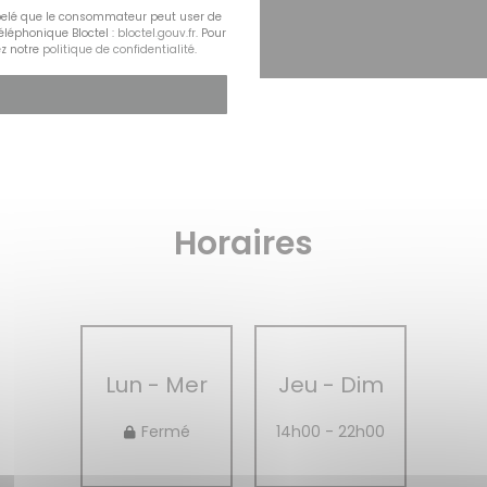
appelé que le consommateur peut user de
téléphonique Bloctel :
bloctel.gouv.fr
. Pour
ez notre
politique de confidentialité
.
Horaires
Lun
-
Mer
Jeu
-
Dim
Fermé
14h00 - 22h00