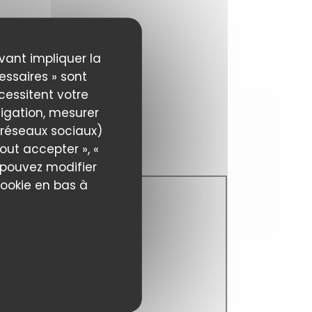
uvant impliquer la
essaires » sont
écessitent votre
igation, mesurer
s réseaux sociaux)
out accepter », «
s pouvez modifier
cookie en bas à
TAURANT